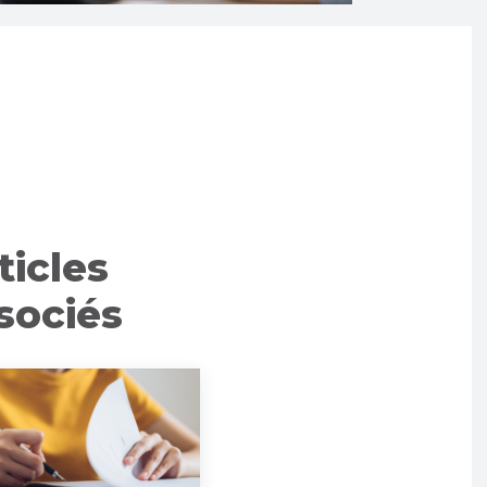
ticles
sociés