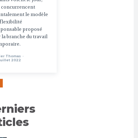
i concurrencent
ontalement le modèle
flexibilité
sponsable proposé
 la branche du travail
mporaire.
ier Thomas
-
juillet 2022
rniers
ticles