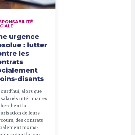
SPONSABILITÉ
CIALE
ne urgence
solue : lutter
ontre les
ontrats
ocialement
oins-disants
ourd’hui, alors que
 salariés intérimaires
cherchent la
urisation de leurs
cours, des contrats
cialement moins-
ants voient le jour,