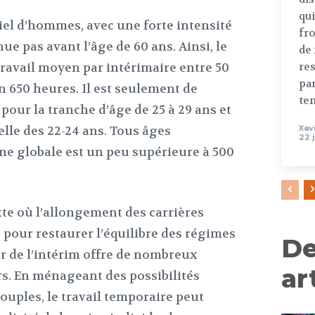
qu
ntiel d’hommes, avec une forte intensité
fr
ue pas avant l’âge de 60 ans. Ainsi, le
de 
ravail moyen par intérimaire entre 50
re
par
on 650 heures. Il est seulement de
te
 pour la tranche d’âge de 25 à 29 ans et
lle des 22-24 ans. Tous âges
Xav
22 
e globale est un peu supérieure à 500
xte où l’allongement des carrières
 pour restaurer l’équilibre des régimes
De
eur de l’intérim offre de nombreux
ar
s. En ménageant des possibilités
ouples, le travail temporaire peut