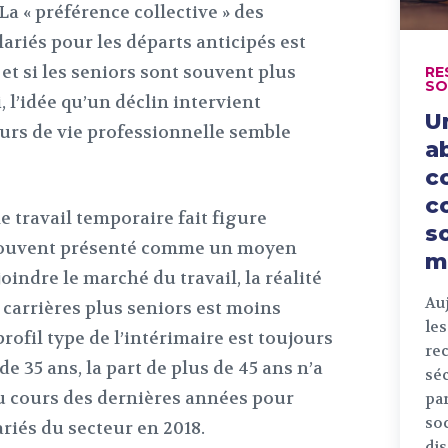
La « préférence collective » des
ariés pour les départs anticipés est
 et si les seniors sont souvent plus
RE
SO
l’idée qu’un déclin intervient
U
urs de vie professionnelle semble
ab
c
c
e travail temporaire fait figure
s
t souvent présenté comme un moyen
m
oindre le marché du travail, la réalité
Auj
 carrières plus seniors est moins
les
 profil type de l’intérimaire est toujours
re
35 ans, la part de plus de 45 ans n’a
séc
 cours des dernières années pour
par
so
ariés du secteur en 2018.
dis