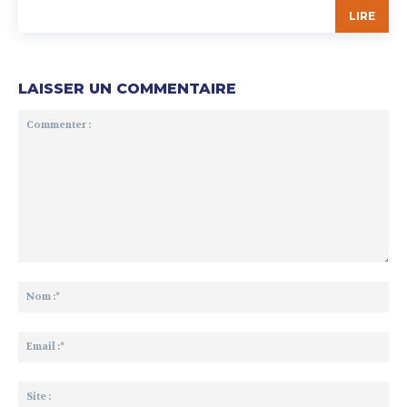
LIRE
LAISSER UN COMMENTAIRE
Commenter
:
No
:*
Ema
:*
Sit