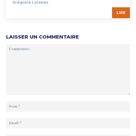
Grégoire Loiseau
LIRE
LAISSER UN COMMENTAIRE
Commenter
:
No
:*
Ema
:*